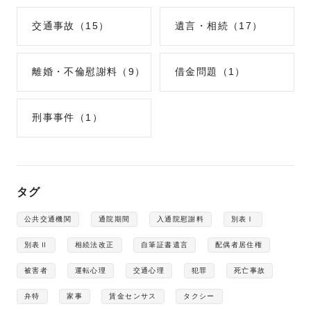
交通事故（15）
遺言・相続（17）
離婚・不倫慰謝料（9）
借金問題（1）
刑事事件（1）
タグ
公共交通機関
通院期間
入通院慰謝料
別表Ⅰ
別表Ⅱ
相続法改正
自筆証書遺言
配偶者居住権
被害者
運転心理
交通心理
犯罪
死亡事故
弁特
家事
賃金センサス
タクシー