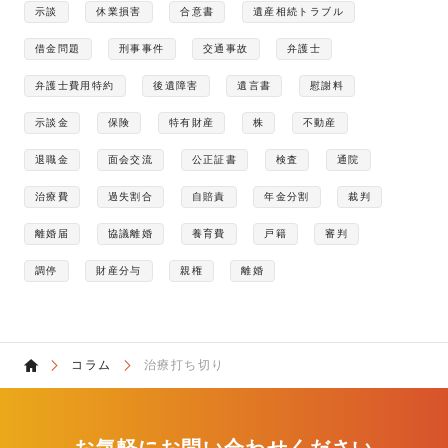
示談
休業損害
合意書
遺産相続トラブル
借金問題
刑事事件
交通事故
弁護士
弁護士費用特約
後遺障害
遺言書
慰謝料
示談金
保険
特有財産
株
不動産
退職金
面会交流
公正証書
検査
通院
治療費
過失割合
自賠責
年金分割
裁判
離婚届
協議離婚
養育費
戸籍
審判
調停
財産分与
親権
離婚
コラム
治療打ち切り
お気軽にお問い合わせください