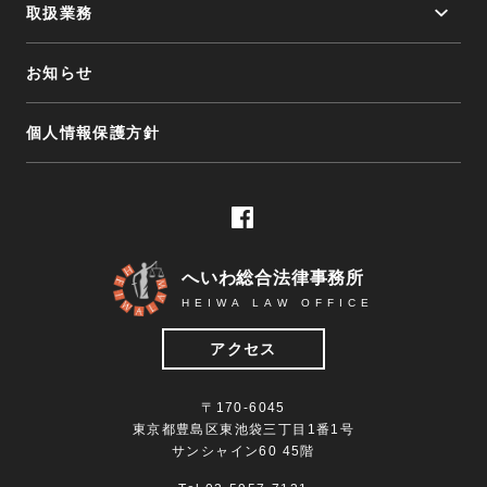
取扱業務
取扱業務トップ
お知らせ
交通事故
個人情報保護方針
遺言・相続
離婚・不倫慰謝料
不動産
債権回収
へいわ総合法律事務所
債務整理
HEIWA LAW OFFICE
刑事事件
アクセス
労働事件
企業法務
〒170-6045
会社顧問
東京都豊島区東池袋三丁目1番1号
サンシャイン60 45階
外国人案件