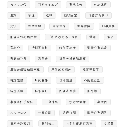
ガソリン代
判例タイムズ
実況見分
有給休暇
遅刻
早退
退職
症状固定
治療打ち切り
交渉
専業主婦
兼業主婦
主婦休損
刑事責任
配偶者短期居住権
「相続させる」遺言
通知
承諾
寄与分
特別寄与料
特別寄与者
遺産分割協議
家庭裁判所
遺留分
遺留分減殺請求権
遺留分侵害額請求権
具体的相続分
遺言執行者
特定遺贈
対抗要件
債権譲渡
不動産登記
特別受益
持ち戻し
配偶者保護
仮分割
家事事件手続法
口座凍結
預貯金債権
葬儀代
おろせない
一部分割
遺産分割
遺産分割調停
遺産分割審判
分割禁止
特定財産承継遺言
交通費