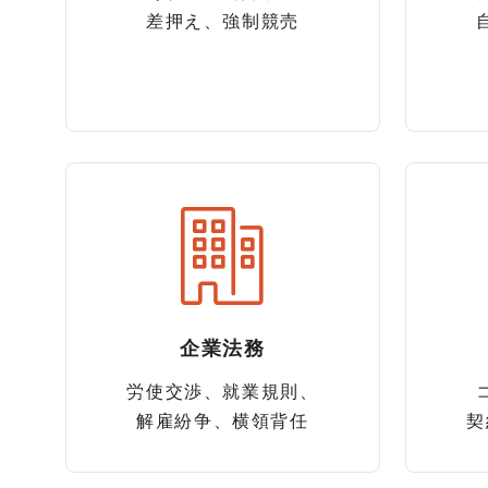
差押え、強制競売
企業法務
労使交渉、就業規則、
解雇紛争、横領背任
契