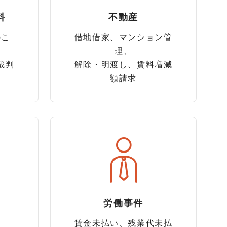
料
不動産
のこ
借地借家、マンション管
理、
裁判
解除・明渡し、賃料増減
額請求
労働事件
、
賃金未払い、残業代未払