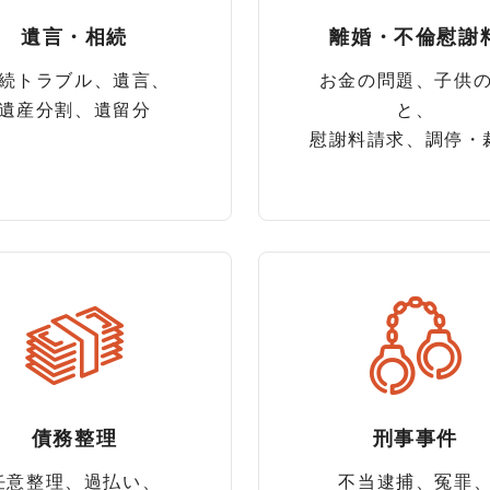
遺言・相続
離婚・
不倫慰謝
続トラブル、遺言、
お金の問題、子供
遺産分割、遺留分
と、
慰謝料請求、調停・
債務整理
刑事事件
任意整理、過払い、
不当逮捕、冤罪