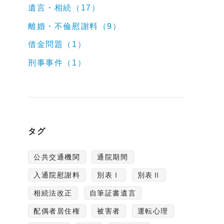
遺言・相続（17）
離婚・不倫慰謝料（9）
借金問題（1）
刑事事件（1）
タグ
公共交通機関
通院期間
入通院慰謝料
別表Ⅰ
別表Ⅱ
相続法改正
自筆証書遺言
配偶者居住権
被害者
運転心理