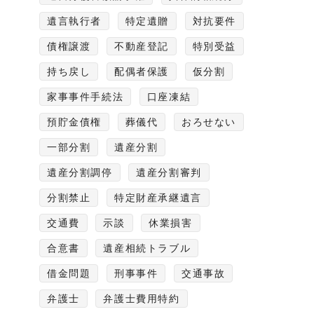
遺言執行者
特定遺贈
対抗要件
債権譲渡
不動産登記
特別受益
持ち戻し
配偶者保護
仮分割
家事事件手続法
口座凍結
預貯金債権
葬儀代
おろせない
一部分割
遺産分割
遺産分割調停
遺産分割審判
分割禁止
特定財産承継遺言
交通費
示談
休業損害
合意書
遺産相続トラブル
借金問題
刑事事件
交通事故
弁護士
弁護士費用特約