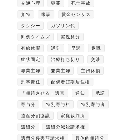
交通心理
犯罪
死亡事故
弁特
家事
賃金センサス
タクシー
ガソリン代
判例タイムズ
実況見分
有給休暇
遅刻
早退
退職
症状固定
治療打ち切り
交渉
専業主婦
兼業主婦
主婦休損
刑事責任
配偶者短期居住権
「相続させる」遺言
通知
承諾
寄与分
特別寄与料
特別寄与者
遺産分割協議
家庭裁判所
遺留分
遺留分減殺請求権
遺留分侵害額請求権
具体的相続分