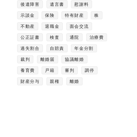
後遺障害
遺言書
慰謝料
示談金
保険
特有財産
株
不動産
退職金
面会交流
公正証書
検査
通院
治療費
過失割合
自賠責
年金分割
裁判
離婚届
協議離婚
養育費
戸籍
審判
調停
財産分与
親権
離婚