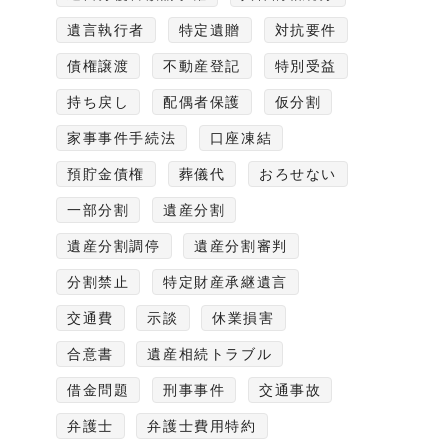
遺言執行者
特定遺贈
対抗要件
債権譲渡
不動産登記
特別受益
持ち戻し
配偶者保護
仮分割
家事事件手続法
口座凍結
預貯金債権
葬儀代
おろせない
一部分割
遺産分割
遺産分割調停
遺産分割審判
分割禁止
特定財産承継遺言
交通費
示談
休業損害
合意書
遺産相続トラブル
借金問題
刑事事件
交通事故
弁護士
弁護士費用特約