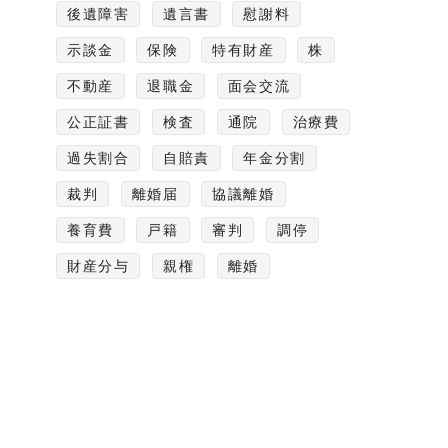
後遺障害
遺言書
慰謝料
示談金
保険
特有財産
株
不動産
退職金
面会交流
公正証書
検査
通院
治療費
過失割合
自賠責
年金分割
裁判
離婚届
協議離婚
養育費
戸籍
審判
調停
財産分与
親権
離婚