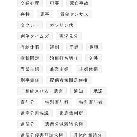
交通心理
犯罪
死亡事故
弁特
家事
賃金センサス
タクシー
ガソリン代
判例タイムズ
実況見分
有給休暇
遅刻
早退
退職
症状固定
治療打ち切り
交渉
専業主婦
兼業主婦
主婦休損
刑事責任
配偶者短期居住権
「相続させる」遺言
通知
承諾
寄与分
特別寄与料
特別寄与者
遺産分割協議
家庭裁判所
遺留分
遺留分減殺請求権
遺留分侵害額請求権
具体的相続分