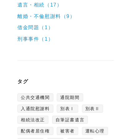
遺言・相続（17）
離婚・不倫慰謝料（9）
借金問題（1）
刑事事件（1）
タグ
公共交通機関
通院期間
入通院慰謝料
別表Ⅰ
別表Ⅱ
相続法改正
自筆証書遺言
配偶者居住権
被害者
運転心理